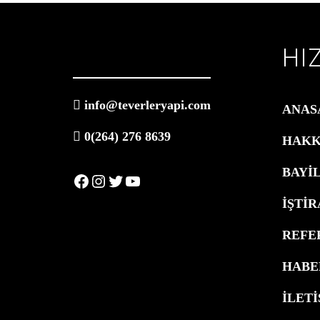
HI
info@teverleryapi.com
ANAS
0(264) 276 8639
HAKK
BAYİ
Facebook
Instagram
Twitter
YouTube
İŞTİ
REFE
HABE
İLETİ