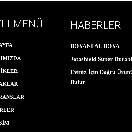
ZLI MENÜ
HABERLER
AYFA
BOYANI AL BOYA
IMIZDA
Jotashield Super Durab
LİKLER
Eviniz İçin Doğru Ürün
Bulun
RAKLAR
RANSLAR
RLER
ŞİM